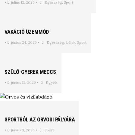
•
július 12, 2026
•
Egészség
,
Sport
VAKÁCIÓ ÜZEMMÓD
•
június 24, 2026
•
Egészség
,
Lélek
,
Sport
SZÜLŐ-GYEREK MECCS
•
június 12, 2026
•
Egyéb
SPORTBÓL AZ ORVOSI PÁLYÁRA
•
június 3, 2026
•
Sport