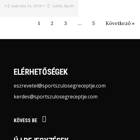
•
március 24, 2026
•
Lélek
,
Sport
1
2
3
…
5
Következő »
ELÉRHETŐSÉGEK
eszrevetel@sportszulosegreceptje.com
kerdes@sportszulosegreceptje.com
KÖVESS BE