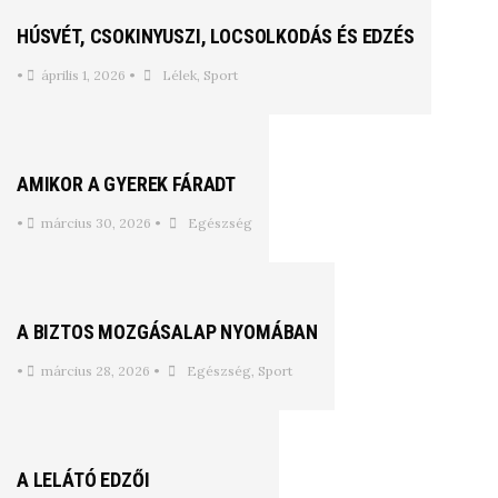
HÚSVÉT, CSOKINYUSZI, LOCSOLKODÁS ÉS EDZÉS
•
április 1, 2026
•
Lélek
,
Sport
AMIKOR A GYEREK FÁRADT
•
március 30, 2026
•
Egészség
A BIZTOS MOZGÁSALAP NYOMÁBAN
•
március 28, 2026
•
Egészség
,
Sport
A LELÁTÓ EDZŐI