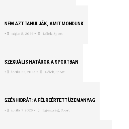
NEM AZT TANULJÁK, AMIT MONDUNK
•
május 5, 2026
•
Lélek
,
Sport
SZEXUÁLIS HATÁROK A SPORTBAN
•
április 22, 2026
•
Lélek
,
Sport
SZÉNHIDRÁT: A FÉLREÉRTETT ÜZEMANYAG
•
április 7, 2026
•
Egészség
,
Sport