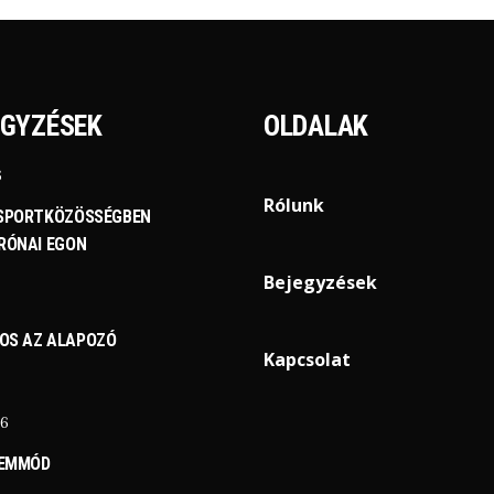
EGYZÉSEK
OLDALAK
6
Rólunk
 SPORTKÖZÖSSÉGBEN
-RÓNAI EGON
Bejegyzések
OS AZ ALAPOZÓ
Kapcsolat
26
ZEMMÓD