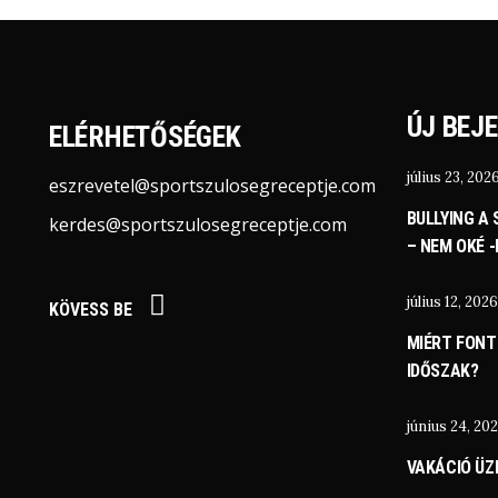
ÚJ BEJ
ELÉRHETŐSÉGEK
július 23, 202
eszrevetel@sportszulosegreceptje.com
BULLYING A
kerdes@sportszulosegreceptje.com
– NEM OKÉ 
július 12, 2026
KÖVESS BE
MIÉRT FONT
IDŐSZAK?
június 24, 20
VAKÁCIÓ Ü