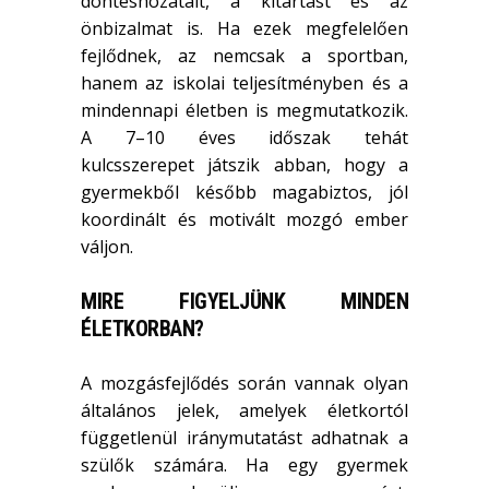
döntéshozatalt, a kitartást és az
önbizalmat is. Ha ezek megfelelően
fejlődnek, az nemcsak a sportban,
hanem az iskolai teljesítményben és a
mindennapi életben is megmutatkozik.
A 7–10 éves időszak tehát
kulcsszerepet játszik abban, hogy a
gyermekből később magabiztos, jól
koordinált és motivált mozgó ember
váljon.
MIRE FIGYELJÜNK MINDEN
ÉLETKORBAN?
A mozgásfejlődés során vannak olyan
általános jelek, amelyek életkortól
függetlenül iránymutatást adhatnak a
szülők számára. Ha egy gyermek