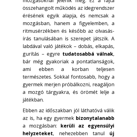
mozgásoknál jelenik meg. Ez a fajta
összehangolt működés az idegrendszer
érésének egyik alapja, és nemcsak a
mozgásban, hanem a figyelemben, a
ritmusérzékben és később az olvasás-
írás tanulásában is szerepet játszik. A
labdával való játékok – dobás, elkapás,
gurítás – egyre
tudatosabbá válnak
,
bár még gyakoriak a pontatlanságok,
ami ebben a korban teljesen
természetes. Sokkal fontosabb, hogy a
gyermek merjen próbálkozni, reagáljon
a mozgó tárgyakra, és örömét lelje a
játékban.
Ebben az időszakban jól láthatóvá válik
az is, ha egy gyermek
bizonytalanabb
a mozgásban:
kerüli az egyensúlyi
helyzeteket
, nehezebben tanul
új