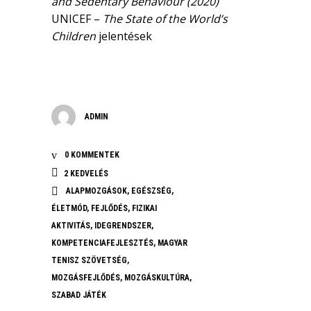
and Sedentary Behaviour (2020)
UNICEF –
The State of the World’s
Children
jelentések
ADMIN
0 KOMMENTEK
2
KEDVELÉS
ALAPMOZGÁSOK
,
EGÉSZSÉG
,
ÉLETMÓD
,
FEJLŐDÉS
,
FIZIKAI
AKTIVITÁS
,
IDEGRENDSZER
,
KOMPETENCIAFEJLESZTÉS
,
MAGYAR
TENISZ SZÖVETSÉG
,
MOZGÁSFEJLŐDÉS
,
MOZGÁSKULTÚRA
,
SZABAD JÁTÉK