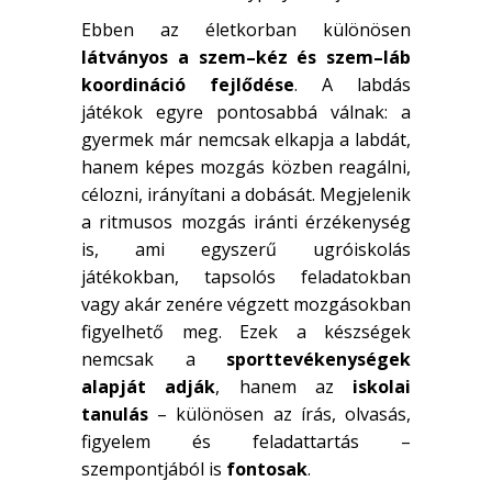
Ebben az életkorban különösen
látványos a szem–kéz és szem–láb
koordináció fejlődése
. A labdás
játékok egyre pontosabbá válnak: a
gyermek már nemcsak elkapja a labdát,
hanem képes mozgás közben reagálni,
célozni, irányítani a dobását. Megjelenik
a ritmusos mozgás iránti érzékenység
is, ami egyszerű ugróiskolás
játékokban, tapsolós feladatokban
vagy akár zenére végzett mozgásokban
figyelhető meg. Ezek a készségek
nemcsak a
sporttevékenységek
alapját adják
, hanem az
iskolai
tanulás
– különösen az írás, olvasás,
figyelem és feladattartás –
szempontjából is
fontosak
.