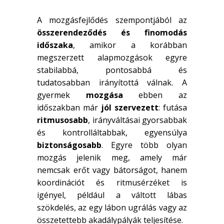
A mozgásfejlődés szempontjából az
összerendeződés és finomodás
időszaka
, amikor a korábban
megszerzett alapmozgások egyre
stabilabbá, pontosabbá és
tudatosabban irányítottá válnak. A
gyermek
mozgása
ebben az
időszakban már
jól szervezett
: futása
ritmusosabb
, irányváltásai gyorsabbak
és kontrolláltabbak, egyensúlya
biztonságosabb
. Egyre több olyan
mozgás jelenik meg, amely már
nemcsak erőt vagy bátorságot, hanem
koordinációt és ritmusérzéket is
igényel, például a váltott lábas
szökdelés, az egy lábon ugrálás vagy az
összetettebb akadálypályák teljesítése.