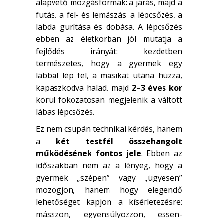
alapvető mozgásformák: a járás, majd a
futás, a fel- és lemászás, a lépcsőzés, a
labda gurítása és dobása. A lépcsőzés
ebben az életkorban jól mutatja a
fejlődés irányát: kezdetben
természetes, hogy a gyermek egy
lábbal lép fel, a másikat utána húzza,
kapaszkodva halad, majd
2–3 éves kor
körül fokozatosan megjelenik a váltott
lábas lépcsőzés.
Ez nem csupán technikai kérdés, hanem
a
két testfél összehangolt
működésének fontos jele
. Ebben az
időszakban nem az a lényeg, hogy a
gyermek „szépen” vagy „ügyesen”
mozogjon, hanem hogy elegendő
lehetőséget kapjon a kísérletezésre:
másszon, egyensúlyozzon, essen-