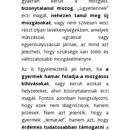
gyakran kerüli a mozgást,
bizonytalanul mozog
, „ügyetlennek”
érzi magát,
nehezen tanul meg új
mozgásokat
, vagy nem szívesen vesz
részt olyan tevékenységekben, amelyek
mászással, ugrással vagy
egyensúlyozással járnak, az mind azt
jelezheti, hogy szüksége van több és
változatosabb mozgásélményre.
Az is figyelmeztető jel lehet, ha
a
gyermek hamar feladja a mozgásos
kihívásokat
, vagy kerüli azokat a
helyzeteket, ahol bizonytalannak érzi
magát. Fontos azonban hangsúlyozni,
hogy ezek nem diagnózisok, hanem
jelzések. Nem azt jelentik, hogy a
gyermek „lemarad”, hanem azt, hogy
érdemes tudatosabban támogatni
a