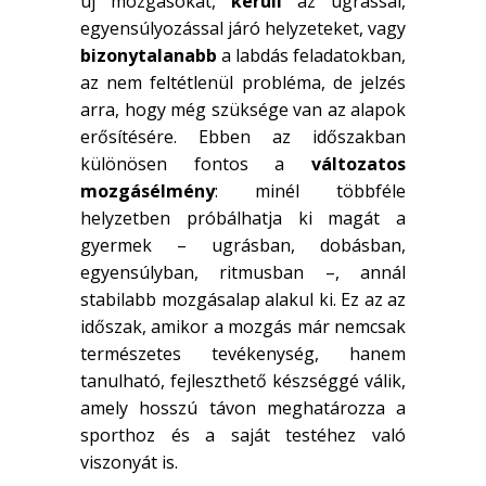
új mozgásokat,
kerüli
az ugrással,
egyensúlyozással járó helyzeteket, vagy
bizonytalanabb
a labdás feladatokban,
az nem feltétlenül probléma, de jelzés
arra, hogy még szüksége van az alapok
erősítésére. Ebben az időszakban
különösen fontos a
változatos
mozgásélmény
: minél többféle
helyzetben próbálhatja ki magát a
gyermek – ugrásban, dobásban,
egyensúlyban, ritmusban –, annál
stabilabb mozgásalap alakul ki. Ez az az
időszak, amikor a mozgás már nemcsak
természetes tevékenység, hanem
tanulható, fejleszthető készséggé válik,
amely hosszú távon meghatározza a
sporthoz és a saját testéhez való
viszonyát is.