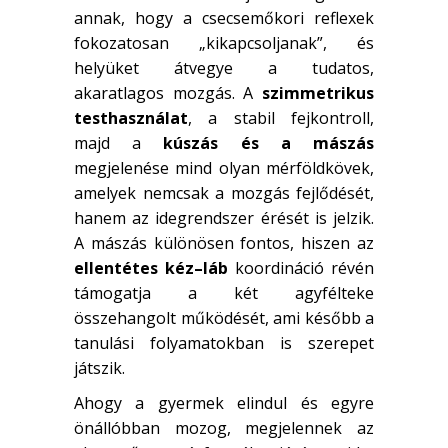
annak, hogy a csecsemőkori reflexek
fokozatosan „kikapcsoljanak”, és
helyüket átvegye a tudatos,
akaratlagos mozgás. A
szimmetrikus
testhasználat
, a stabil fejkontroll,
majd a
kúszás és a mászás
megjelenése mind olyan mérföldkövek,
amelyek nemcsak a mozgás fejlődését,
hanem az idegrendszer érését is jelzik.
A mászás különösen fontos, hiszen az
ellentétes kéz–láb
koordináció révén
támogatja a két agyfélteke
összehangolt működését, ami később a
tanulási folyamatokban is szerepet
játszik.
Ahogy a gyermek elindul és egyre
önállóbban mozog, megjelennek az