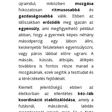
újraindul, miközben
mozgása
fokozatosan
ritmusosabbá
és
gazdaságosabbá
válik. Ebben az
időszakban
erősödik
meg igazán az
egyensúly
, ami megfigyelhető például
abban, hogy a gyermek képes néhány
másodpercig egy lábon állni,
keskenyebb felületeken egyensúlyozni,
vagy páros lábbal előre ugrani. A
mászás, kúszás, átbújás, átlépés
továbbra is fontos része marad a
mozgásának, ezek segítik a testtudat és
a térérzékelés fejlődését.
Kiemelt jelentőségű ebben az
életkorban az ellentétes
kéz–láb
koordináció stabilizálódása
, amely a
futásnál, mászásnál, labdás