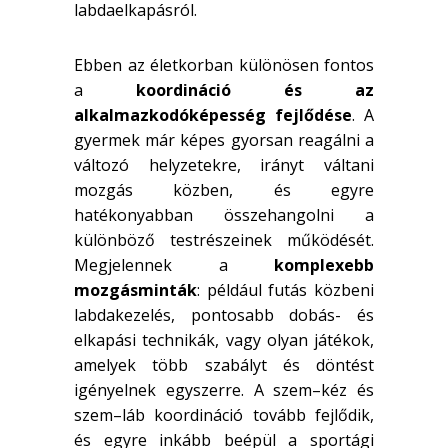
labdaelkapásról.
Ebben az életkorban különösen fontos
a
koordináció és az
alkalmazkodóképesség fejlődése
. A
gyermek már képes gyorsan reagálni a
változó helyzetekre, irányt váltani
mozgás közben, és egyre
hatékonyabban összehangolni a
különböző testrészeinek működését.
Megjelennek a
komplexebb
mozgásminták
: például futás közbeni
labdakezelés, pontosabb dobás- és
elkapási technikák, vagy olyan játékok,
amelyek több szabályt és döntést
igényelnek egyszerre. A szem–kéz és
szem–láb koordináció tovább fejlődik,
és egyre inkább beépül a sportági