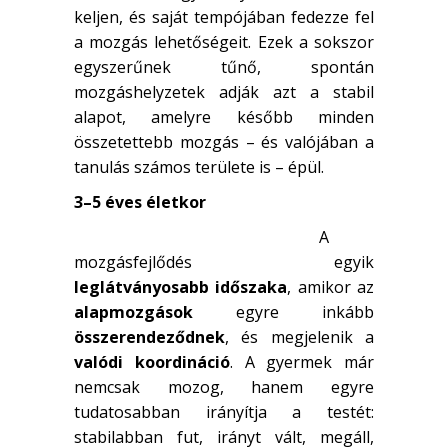
keljen, és saját tempójában fedezze fel
a mozgás lehetőségeit. Ezek a sokszor
egyszerűnek tűnő, spontán
mozgáshelyzetek adják azt a stabil
alapot, amelyre később minden
összetettebb mozgás – és valójában a
tanulás számos területe is – épül.
3–5 éves életkor
A
mozgásfejlődés egyik
leglátványosabb időszaka
, amikor az
alapmozgások
egyre inkább
összerendeződnek
, és megjelenik a
valódi koordináció
. A gyermek már
nemcsak mozog, hanem egyre
tudatosabban irányítja a testét:
stabilabban fut, irányt vált, megáll,