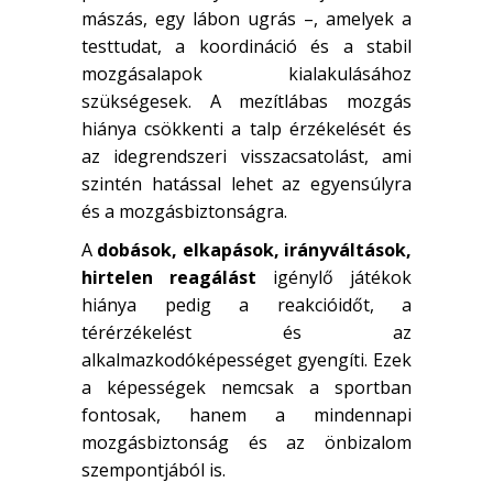
mászás, egy lábon ugrás –, amelyek a
testtudat, a koordináció és a stabil
mozgásalapok kialakulásához
szükségesek. A mezítlábas mozgás
hiánya csökkenti a talp érzékelését és
az idegrendszeri visszacsatolást, ami
szintén hatással lehet az egyensúlyra
és a mozgásbiztonságra.
A
dobások, elkapások, irányváltások,
hirtelen reagálást
igénylő játékok
hiánya pedig a reakcióidőt, a
térérzékelést és az
alkalmazkodóképességet gyengíti. Ezek
a képességek nemcsak a sportban
fontosak, hanem a mindennapi
mozgásbiztonság és az önbizalom
szempontjából is.