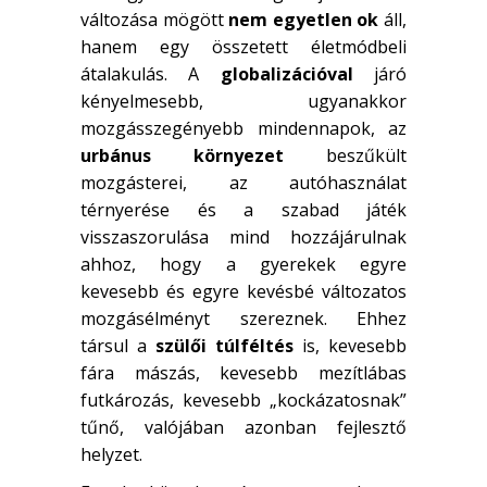
változása mögött
nem egyetlen ok
áll,
hanem egy összetett életmódbeli
átalakulás. A
globalizációval
járó
kényelmesebb, ugyanakkor
mozgásszegényebb mindennapok, az
urbánus környezet
beszűkült
mozgásterei, az autóhasználat
térnyerése és a szabad játék
visszaszorulása mind hozzájárulnak
ahhoz, hogy a gyerekek egyre
kevesebb és egyre kevésbé változatos
mozgásélményt szereznek. Ehhez
társul a
szülői túlféltés
is, kevesebb
fára mászás, kevesebb mezítlábas
futkározás, kevesebb „kockázatosnak”
tűnő, valójában azonban fejlesztő
helyzet.