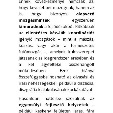
Ennek következménye nemcsak az,
hogy kevesebbet mozognak, hanem az
is, hogy bizonyos
alapvető
mozgásminták
egyszerűen
kimaradnak
a fejlődésükből. Ritkábbak
az
ellentétes kéz–láb koordinációt
igénylő mozgások – mint a mászás,
kúszás, vagy akár a természetes
futómozgás –, amelyek kulcsszerepet
játszanak az idegrendszer érésében és
a két agyfélteke összehangolt
működésében. Ezek hiánya
összefüggésbe hozható az olvasási és
írási nehézségekkel, például a diszlexia,
diszgráfia kialakulásának kockázatával.
Hasonlóan háttérbe szorulnak az
egyensúlyt fejlesztő helyzetek
–
például keskeny felületen járás, fára