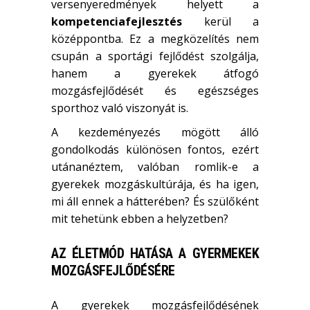
versenyeredmények helyett a
kompetenciafejlesztés
kerül a
középpontba. Ez a megközelítés nem
csupán a sportági fejlődést szolgálja,
hanem a gyerekek átfogó
mozgásfejlődését és egészséges
sporthoz való viszonyát is.
A kezdeményezés mögött álló
gondolkodás különösen fontos, ezért
utánanéztem, valóban romlik-e a
gyerekek mozgáskultúrája, és ha igen,
mi áll ennek a hátterében? És szülőként
mit tehetünk ebben a helyzetben?
AZ ÉLETMÓD HATÁSA A GYERMEKEK
MOZGÁSFEJLŐDÉSÉRE
A gyerekek mozgásfejlődésének