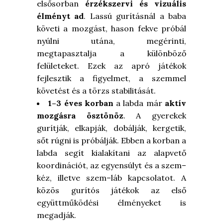
elsősorban
érzékszervi és vizuális
élményt ad
. Lassú gurításnál a baba
követi a mozgást, hason fekve próbál
nyúlni utána, megérinti,
megtapasztalja a különböző
felületeket. Ezek az apró játékok
fejlesztik a figyelmet, a szemmel
követést és a törzs stabilitását.
1–3 éves korban
a labda már
aktív
mozgásra ösztönöz
. A gyerekek
gurítják, elkapják, dobálják, kergetik,
sőt rúgni is próbálják. Ebben a korban a
labda segít kialakítani az alapvető
koordinációt, az egyensúlyt és a szem–
kéz, illetve szem–láb kapcsolatot. A
közös gurítós játékok az első
együttműködési élményeket is
megadják.