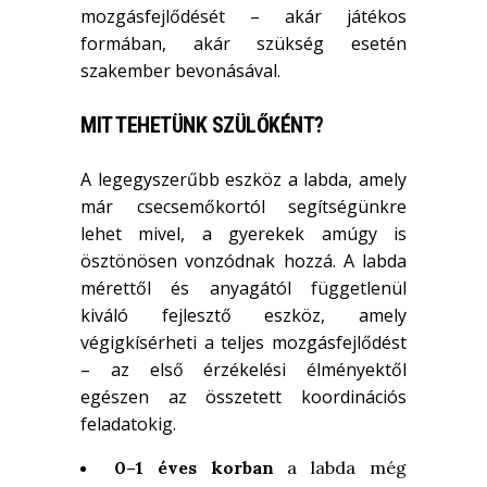
mozgásfejlődését – akár játékos
formában, akár szükség esetén
szakember bevonásával.
MIT TEHETÜNK SZÜLŐKÉNT?
A legegyszerűbb eszköz a labda, amely
már csecsemőkortól segítségünkre
lehet mivel, a gyerekek amúgy is
ösztönösen vonzódnak hozzá. A labda
mérettől és anyagától függetlenül
kiváló fejlesztő eszköz, amely
végigkísérheti a teljes mozgásfejlődést
– az első érzékelési élményektől
egészen az összetett koordinációs
feladatokig.
0–1 éves korban
a labda még